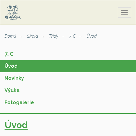
Zobra
naviga
Domů
Škola
Třídy
7. C
Úvod
7. C
Úvod
Novinky
Výuka
Fotogalerie
Úvod