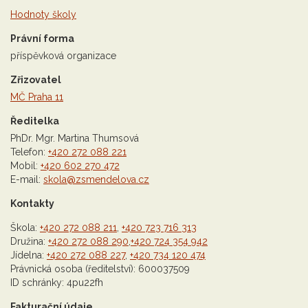
Hodnoty školy
Právní forma
příspěvková organizace
Zřizovatel
MČ Praha 11
Ředitelka
PhDr. Mgr. Martina Thumsová
Telefon:
+420 272 088 221
Mobil:
+420 602 270 472
E-mail:
skola@zsmendelova.cz
Kontakty
Škola:
+420 272 088 211
,
+420 723 716 313
Družina:
+420 272 088 290
,
+420 724 354 942
Jídelna:
+420 272 088 227
,
+420 734 120 474
Právnická osoba (ředitelství): 600037509
ID schránky: 4pu22fh
Fakturační údaje