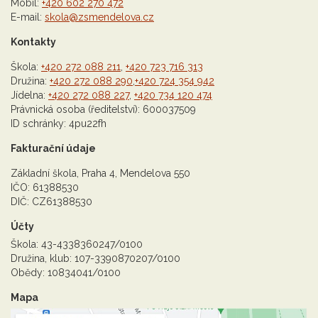
Mobil:
+420 602 270 472
E-mail:
skola@zsmendelova.cz
Kontakty
Škola:
+420 272 088 211
,
+420 723 716 313
Družina:
+420 272 088 290
,
+420 724 354 942
Jídelna:
+420 272 088 227
,
+420 734 120 474
Právnická osoba (ředitelství): 600037509
ID schránky: 4pu22fh
Fakturační údaje
Základní škola, Praha 4, Mendelova 550
IČO: 61388530
DIČ: CZ61388530
Účty
Škola: 43-4338360247/0100
Družina, klub: 107-3390870207/0100
Obědy: 10834041/0100
Mapa