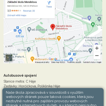
Autobusové spojení
Stanice metra: C Háje
Zastávky: Horčičkova, Poliklinika Háje
Linky: 125, 136, 154, 165, 170, 183, 203, 213, 226, 227, 240,
Naše škola zpracovává v souvislosti s využitím
381,382, 383, 387, 203
webových stránek pouze taková cookies, která jsou
nezbytně nutná pro zajištění provozu webových
stránek a internetových služeb, a u kterých není nutno