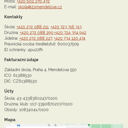
Mobil:
+420 602 270 472
E-mail:
skola@zsmendelova.cz
Kontakty
Škola:
+420 272 088 211
,
+420 723 716 313
Družina:
+420 272 088 290
,
+420 724 354 942
Jídelna:
+420 272 088 227
,
+420 734 120 474
Právnická osoba (ředitelství): 600037509
ID schránky: 4pu22fh
Fakturační údaje
Základní škola, Praha 4, Mendelova 550
IČO: 61388530
DIČ: CZ61388530
Účty
Škola: 43-4338360247/0100
Družina, klub: 107-3390870207/0100
Obědy: 10834041/0100
Mapa