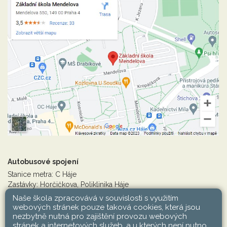
Autobusové spojení
Stanice metra: C Háje
Zastávky: Horčičkova, Poliklinika Háje
Linky: 125, 136, 154, 165, 170, 183, 203, 213, 226, 227, 240,
Naše škola zpracovává v souvislosti s využitím
381,382, 383, 387, 203
webových stránek pouze taková cookies, která jsou
nezbytně nutná pro zajištění provozu webových
stránek a internetových služeb, a u kterých není nutno