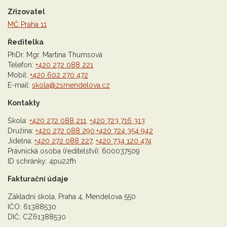
Zřizovatel
MČ Praha 11
Ředitelka
PhDr. Mgr. Martina Thumsová
Telefon:
+420 272 088 221
Mobil:
+420 602 270 472
E-mail:
skola@zsmendelova.cz
Kontakty
Škola:
+420 272 088 211
,
+420 723 716 313
Družina:
+420 272 088 290
,
+420 724 354 942
Jídelna:
+420 272 088 227
,
+420 734 120 474
Právnická osoba (ředitelství): 600037509
ID schránky: 4pu22fh
Fakturační údaje
Základní škola, Praha 4, Mendelova 550
IČO: 61388530
DIČ: CZ61388530