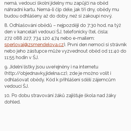
nemá, vedoucí školní jídelny mu zapůjčí na oběd
náhradní kartu. Nemá-li čip déle, jak tři dny, obědy mu
budou odhlášeny až do doby, než si zakoupí nový.
8. Odhlašování obědů – nejpozději do 7:30 hod. na týž
den v kanceláři vedoucí ŠJ, telefonicky (tel. čísla:
272 088 227, 734 120 474 nebo e-mailem:
sperlovai@zsmendelova.cz
). První den nemoci si strávník
nebo jeho zástupce může vyzvednout oběd od 11:40 do
11:55 hodin v ŠJ.
9. Jídelní lístky jsou uveřejněny i na internetu
(http://objednavky.jidelna.cz), zde je možno volit i
odhlašovat obědy. Kód k přihlášení sdělí zájemcům
vedoucí ŠJ.
10. Po dobu stravování žáků zajišťuje škola nad žáky
dohled.