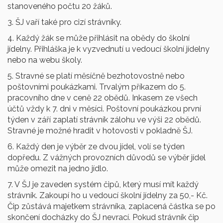
stanoveného počtu 20 žáků.
3. ŠJ vaří také pro cizí strávníky.
4. Každý žák se může přihlásit na obědy do školní
jídelny. Přihláška je k vyzvednutí u vedoucí školní jídelny
nebo na webu školy.
5. Stravné se platí měsíčně bezhotovostně nebo
poštovními poukázkami. Trvalým příkazem do 5.
pracovního dne v ceně 22 obědů. Inkasem ze všech
účtů vždy k 7. dni v měsíci. Poštovní poukázkou první
týden v září zaplatí strávník zálohu ve výši 22 obědů.
Stravné je možné hradit v hotovosti v pokladně ŠJ.
6. Každý den je výběr ze dvou jídel, volí se týden
dopředu. Z vážných provozních důvodů se výběr jídel
může omezit na jedno jídlo.
7. V ŠJ je zaveden systém čipů, který musí mít každý
strávník. Zakoupí ho u vedoucí školní jídelny za 50,- Kč.
Čip zůstává majetkem strávníka, zaplacená částka se po
skončení docházky do ŠJ nevrací. Pokud strávník čip