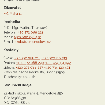
Zřizovatel
MČ Praha 11
Ředitelka
PhDr. Mgr. Martina Thumsová
Telefon:
+420 272 088 221
Mobil:
+420 602 270 472
E-mail:
skola@zsmendelova.cz
Kontakty
Škola:
+420 272 088 211
,
+420 723 716 313
Družina:
+420 272 088 290
,
+420 724 354 942
Jídelna:
+420 272 088 227
,
+420 734 120 474
Právnická osoba (ředitelství): 600037509
ID schránky: 4pu22fh
Fakturační údaje
Základní škola, Praha 4, Mendelova 550
IČO: 61388530
DIČ: CZ61388530