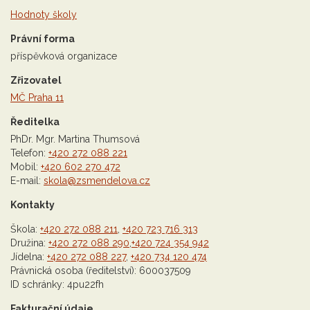
Hodnoty školy
Právní forma
příspěvková organizace
Zřizovatel
MČ Praha 11
Ředitelka
PhDr. Mgr. Martina Thumsová
Telefon:
+420 272 088 221
Mobil:
+420 602 270 472
E-mail:
skola@zsmendelova.cz
Kontakty
Škola:
+420 272 088 211
,
+420 723 716 313
Družina:
+420 272 088 290
,
+420 724 354 942
Jídelna:
+420 272 088 227
,
+420 734 120 474
Právnická osoba (ředitelství): 600037509
ID schránky: 4pu22fh
Fakturační údaje