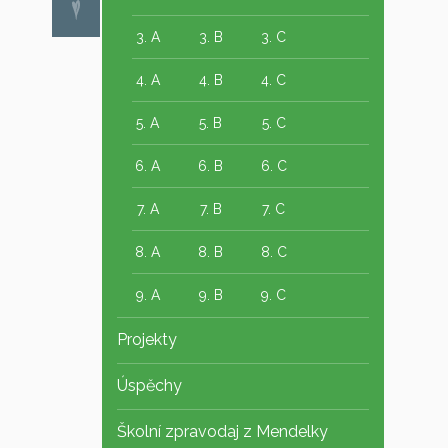
3. A
3. B
3. C
4. A
4. B
4. C
5. A
5. B
5. C
6. A
6. B
6. C
7. A
7. B
7. C
8. A
8. B
8. C
9. A
9. B
9. C
Projekty
Úspěchy
Školní zpravodaj z Mendelky