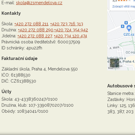
E-mail:
skola@zsmendelova.cz
Kontakty
Škola:
+420 272 088 211
,
+420 723 716 313
Družina:
+420 272 088 290
,
+420 724 354 942
Jídelna:
+420 272 088 227
,
+420 734 120 474
Právnická osoba (ředitelství): 600037509
ID schránky: 4pu22fh
Fakturační údaje
Základní škola, Praha 4, Mendelova 550
IČO: 61388530
DIČ: CZ61388530
Autobusové 
Účty
Stanice metra:
Škola: 43-4338360247/0100
Zastávky: Horč
Družina, klub: 107-3390870207/0100
Linky: 125, 136
Obědy: 10834041/0100
383, 387, 203