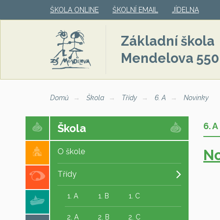
ŠKOLA ONLINE
ŠKOLNÍ EMAIL
JÍDELNA
Základní škola
Mendelova 550
Domů
Škola
Třídy
6. A
Novinky
6. A
Škola
No
O škole
Třídy
1. A
1. B
1. C
2. A
2. B
2. C