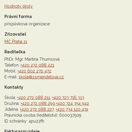
Hodnoty školy
Právní forma
příspěvková organizace
Zřizovatel
MČ Praha 11
Ředitelka
PhDr. Mgr. Martina Thumsová
Telefon:
+420 272 088 221
Mobil:
+420 602 270 472
E-mail:
skola@zsmendelova.cz
Kontakty
Škola:
+420 272 088 211
,
+420 723 716 313
Družina:
+420 272 088 290
,
+420 724 354 942
Jídelna:
+420 272 088 227
,
+420 734 120 474
Právnická osoba (ředitelství): 600037509
ID schránky: 4pu22fh
Fakturační údaje