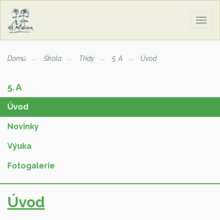
Zobra
naviga
Domů
Škola
Třídy
5. A
Úvod
5. A
Úvod
Novinky
Výuka
Fotogalerie
Úvod