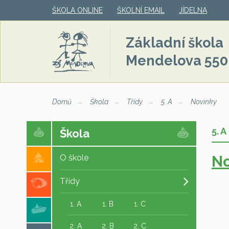
ŠKOLA ONLINE
ŠKOLNÍ EMAIL
JÍDELNA
Základní škola
Mendelova 550
Domů
Škola
Třídy
5. A
Novinky
5. A
Škola
No
O škole
Třídy
1. A
1. B
1. C
2. A
2. B
2. C