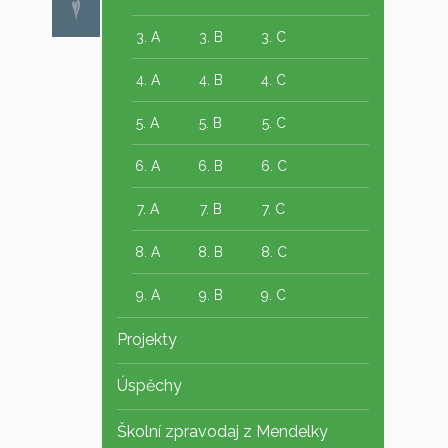
3. A
3. B
3. C
4. A
4. B
4. C
5. A
5. B
5. C
6. A
6. B
6. C
7. A
7. B
7. C
8. A
8. B
8. C
9. A
9. B
9. C
Projekty
Úspěchy
Školní zpravodaj z Mendelky