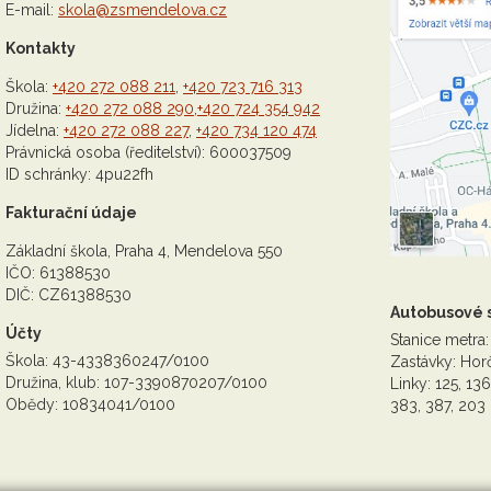
E-mail:
skola@zsmendelova.cz
Kontakty
Škola:
+420 272 088 211
,
+420 723 716 313
Družina:
+420 272 088 290
,
+420 724 354 942
Jídelna:
+420 272 088 227
,
+420 734 120 474
Právnická osoba (ředitelství): 600037509
ID schránky: 4pu22fh
Fakturační údaje
Základní škola, Praha 4, Mendelova 550
IČO: 61388530
DIČ: CZ61388530
Autobusové 
Účty
Stanice metra:
Škola: 43-4338360247/0100
Zastávky: Horč
Družina, klub: 107-3390870207/0100
Linky: 125, 136
Obědy: 10834041/0100
383, 387, 203