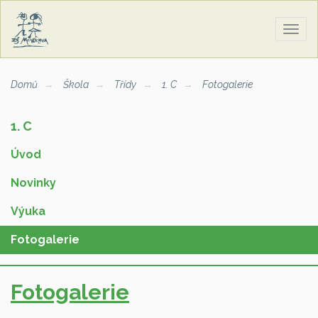
Zobra
naviga
Domů
Škola
Třídy
1. C
Fotogalerie
1. C
Úvod
Novinky
Výuka
Fotogalerie
Fotogalerie