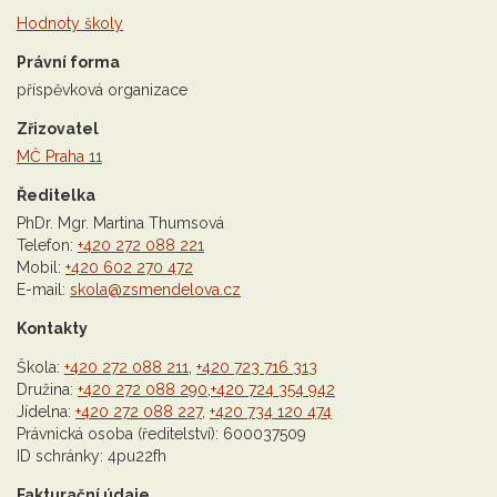
Hodnoty školy
Právní forma
příspěvková organizace
Zřizovatel
MČ Praha 11
Ředitelka
PhDr. Mgr. Martina Thumsová
Telefon:
+420 272 088 221
Mobil:
+420 602 270 472
E-mail:
skola@zsmendelova.cz
Kontakty
Škola:
+420 272 088 211
,
+420 723 716 313
Družina:
+420 272 088 290
,
+420 724 354 942
Jídelna:
+420 272 088 227
,
+420 734 120 474
Právnická osoba (ředitelství): 600037509
ID schránky: 4pu22fh
Fakturační údaje