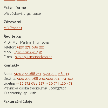
Právní forma
příspěvková organizace
Zřizovatel
MČ Praha 11
Ředitelka
PhDr. Mgr. Martina Thumsová
Telefon:
+420 272 088 221
Mobil:
+420 602 270 472
E-mail:
skola@zsmendelova.cz
Kontakty
Škola:
+420 272 088 211
,
+420 723 716 313
Družina:
+420 272 088 290
,
+420 724 354 942
Jídelna:
+420 272 088 227
,
+420 734 120 474
Právnická osoba (ředitelství): 600037509
ID schránky: 4pu22fh
Fakturační údaje