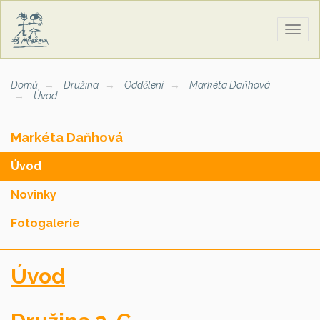
Zobra
naviga
Domů
Družina
Oddělení
Markéta Daňhová
Úvod
Markéta Daňhová
Úvod
Novinky
Fotogalerie
Úvod