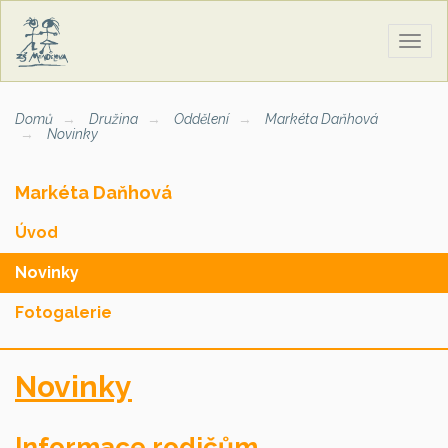
Zobra
naviga
Domů
Družina
Oddělení
Markéta Daňhová
Novinky
Markéta Daňhová
Úvod
Novinky
Fotogalerie
Novinky
Informace rodičům