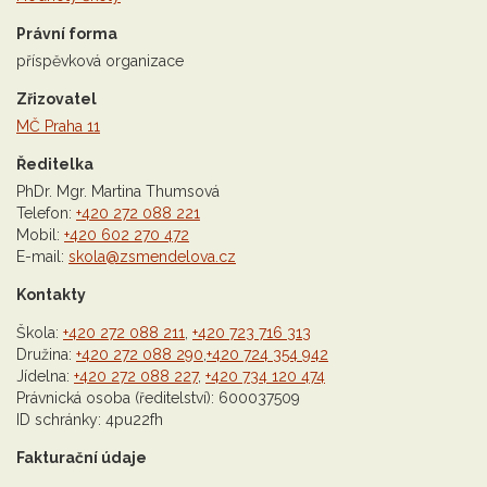
Právní forma
příspěvková organizace
Zřizovatel
MČ Praha 11
Ředitelka
PhDr. Mgr. Martina Thumsová
Telefon:
+420 272 088 221
Mobil:
+420 602 270 472
E-mail:
skola@zsmendelova.cz
Kontakty
Škola:
+420 272 088 211
,
+420 723 716 313
Družina:
+420 272 088 290
,
+420 724 354 942
Jídelna:
+420 272 088 227
,
+420 734 120 474
Právnická osoba (ředitelství): 600037509
ID schránky: 4pu22fh
Fakturační údaje