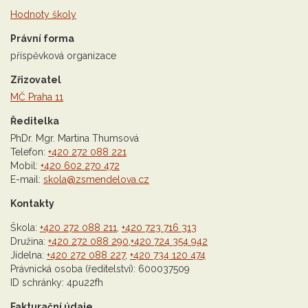
Hodnoty školy
Právní forma
příspěvková organizace
Zřizovatel
MČ Praha 11
Ředitelka
PhDr. Mgr. Martina Thumsová
Telefon:
+420 272 088 221
Mobil:
+420 602 270 472
E-mail:
skola@zsmendelova.cz
Kontakty
Škola:
+420 272 088 211
,
+420 723 716 313
Družina:
+420 272 088 290
,
+420 724 354 942
Jídelna:
+420 272 088 227
,
+420 734 120 474
Právnická osoba (ředitelství): 600037509
ID schránky: 4pu22fh
Fakturační údaje