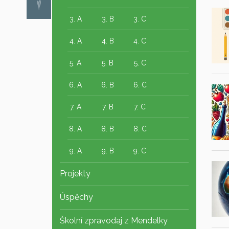
3. A
3. B
3. C
4. A
4. B
4. C
5. A
5. B
5. C
6. A
6. B
6. C
7. A
7. B
7. C
8. A
8. B
8. C
9. A
9. B
9. C
Projekty
Úspěchy
Školní zpravodaj z Mendelky