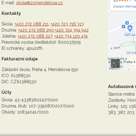
E-mail:
skola@zsmendelova.cz
Kontakty
Škola:
+420 272 088 211
,
+420 723 716 313
Družina:
+420 272 088 290
,
+420 724 354 942
Jídelna:
+420 272 088 227
,
+420 734 120 474
Právnická osoba (ředitelství): 600037509
ID schránky: 4pu22fh
Fakturační údaje
Základní škola, Praha 4, Mendelova 550
IČO: 61388530
DIČ: CZ61388530
Autobusové 
Účty
Stanice metra:
Škola: 43-4338360247/0100
Zastávky: Horč
Družina, klub: 107-3390870207/0100
Linky: 125, 136
Obědy: 10834041/0100
383, 387, 203