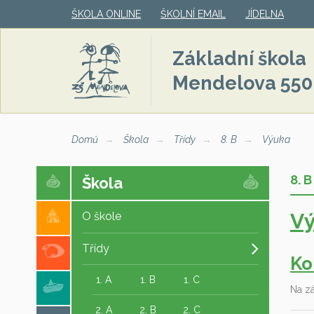
ŠKOLA ONLINE
ŠKOLNÍ EMAIL
JÍDELNA
Základní škola
Mendelova 550
Domů
Škola
Třídy
8. B
Výuka
8. B
Škola
V
O škole
Třídy
Ko
1. A
1. B
1. C
Na z
2. A
2. B
2. C