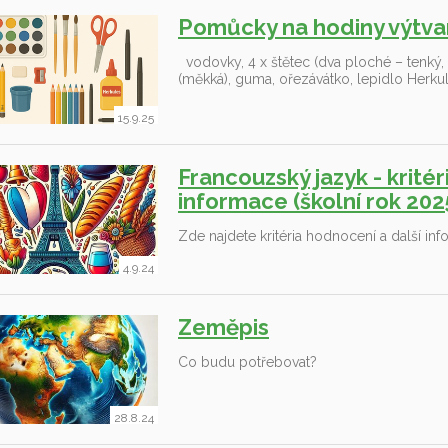
Pomůcky na hodiny výtva
vodovky, 4 x štětec (dva ploché – tenký, tl
(měkká), guma, ořezávátko, lepidlo Herku
15.9.25
Francouzský jazyk - krité
informace (školní rok 20
Zde najdete kritéria hodnocení a další in
4.9.24
Zeměpis
Co budu potřebovat?
28.8.24