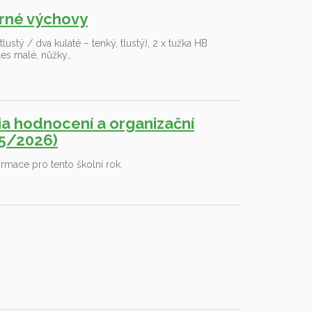
rné výchovy
ustý / dva kulaté – tenký, tlustý), 2 x tužka HB
les malé, nůžky…
ria hodnocení a organizační
25/2026)
formace pro tento školní rok.