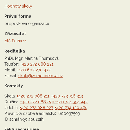
Hodnoty školy
Právní forma
příspěvková organizace
Zřizovatel
MČ Praha 11
Ředitelka
PhDr. Mgr. Martina Thumsová
Telefon:
+420 272 088 221
Mobil:
+420 602 270 472
E-mail:
skola@zsmendelova.cz
Kontakty
Škola:
+420 272 088 211
,
+420 723 716 313
Družina:
+420 272 088 290
,
+420 724 354 942
Jídelna:
+420 272 088 227
,
+420 734 120 474
Právnická osoba (ředitelství): 600037509
ID schránky: 4pu22fh
Fakturační údaje