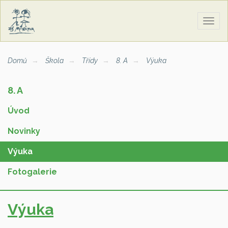
Zobra
naviga
Domů
Škola
Třídy
8. A
Výuka
8. A
Úvod
Novinky
Výuka
Fotogalerie
Výuka