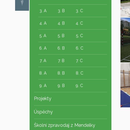
3. A
3. B
3. C
4. A
4. B
4. C
5. A
5. B
5. C
6. A
6. B
6. C
7. A
7. B
7. C
8. A
8. B
8. C
9. A
9. B
9. C
Projekty
Úspěchy
Školní zpravodaj z Mendelky