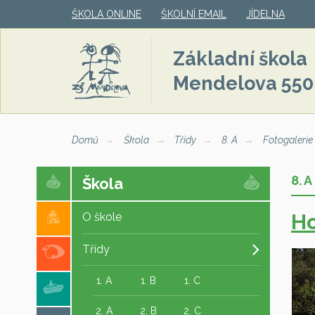
ŠKOLA ONLINE
ŠKOLNÍ EMAIL
JÍDELNA
Základní škola
Mendelova 550
Domů
Škola
Třídy
8. A
Fotogalerie
8. A
Škola
Ho
O škole
Třídy
1. A
1. B
1. C
2. A
2. B
2. C