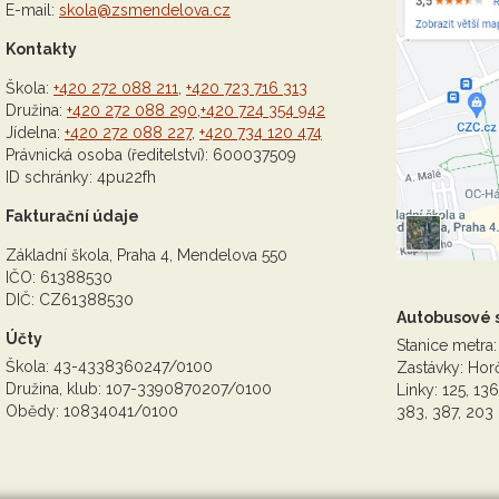
E-mail:
skola@zsmendelova.cz
Kontakty
Škola:
+420 272 088 211
,
+420 723 716 313
Družina:
+420 272 088 290
,
+420 724 354 942
Jídelna:
+420 272 088 227
,
+420 734 120 474
Právnická osoba (ředitelství): 600037509
ID schránky: 4pu22fh
Fakturační údaje
Základní škola, Praha 4, Mendelova 550
IČO: 61388530
DIČ: CZ61388530
Autobusové 
Účty
Stanice metra:
Škola: 43-4338360247/0100
Zastávky: Horč
Družina, klub: 107-3390870207/0100
Linky: 125, 136
Obědy: 10834041/0100
383, 387, 203