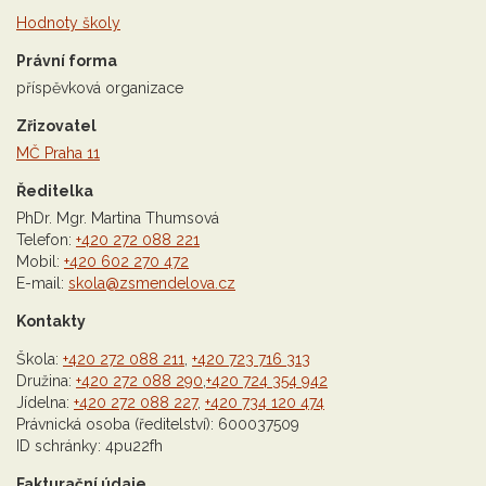
Hodnoty školy
Právní forma
příspěvková organizace
Zřizovatel
MČ Praha 11
Ředitelka
PhDr. Mgr. Martina Thumsová
Telefon:
+420 272 088 221
Mobil:
+420 602 270 472
E-mail:
skola@zsmendelova.cz
Kontakty
Škola:
+420 272 088 211
,
+420 723 716 313
Družina:
+420 272 088 290
,
+420 724 354 942
Jídelna:
+420 272 088 227
,
+420 734 120 474
Právnická osoba (ředitelství): 600037509
ID schránky: 4pu22fh
Fakturační údaje