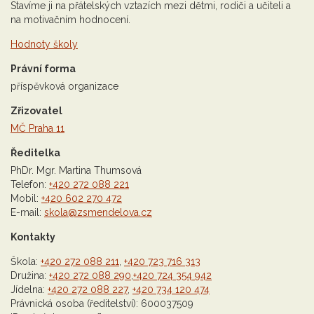
Stavíme ji na přátelských vztazích mezi dětmi, rodiči a učiteli a
na motivačním hodnocení.
Hodnoty školy
Právní forma
příspěvková organizace
Zřizovatel
MČ Praha 11
Ředitelka
PhDr. Mgr. Martina Thumsová
Telefon:
+420 272 088 221
Mobil:
+420 602 270 472
E-mail:
skola@zsmendelova.cz
Kontakty
Škola:
+420 272 088 211
,
+420 723 716 313
Družina:
+420 272 088 290
,
+420 724 354 942
Jídelna:
+420 272 088 227
,
+420 734 120 474
Právnická osoba (ředitelství): 600037509