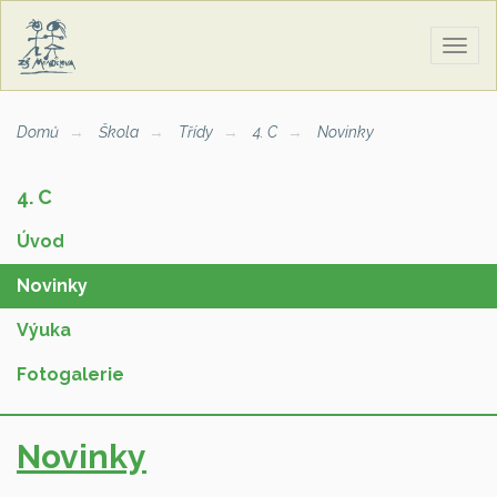
Zobra
naviga
Domů
Škola
Třídy
4. C
Novinky
4. C
Úvod
Novinky
Výuka
Fotogalerie
Novinky