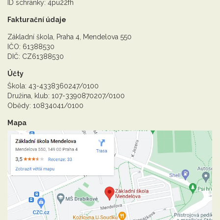
ID schránky: 4pu22fh
Fakturační údaje
Základní škola, Praha 4, Mendelova 550
IČO: 61388530
DIČ: CZ61388530
Účty
Škola: 43-4338360247/0100
Družina, klub: 107-3390870207/0100
Obědy: 10834041/0100
Mapa