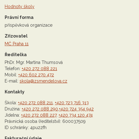
Hodnoty školy
Právní forma
příspěvková organizace
Zřizovatel
MČ Praha 11
Ředitelka
PhDr. Mgr. Martina Thumsová
Telefon:
+420 272 088 221
Mobil:
+420 602 270 472
E-mail:
skola@zsmendelova.cz
Kontakty
Škola:
+420 272 088 211
,
+420 723 716 313
Družina:
+420 272 088 290
,
+420 724 354 942
Jídelna:
+420 272 088 227
,
+420 734 120 474
Právnická osoba (ředitelství): 600037509
ID schránky: 4pu22fh
Fakturační údaje