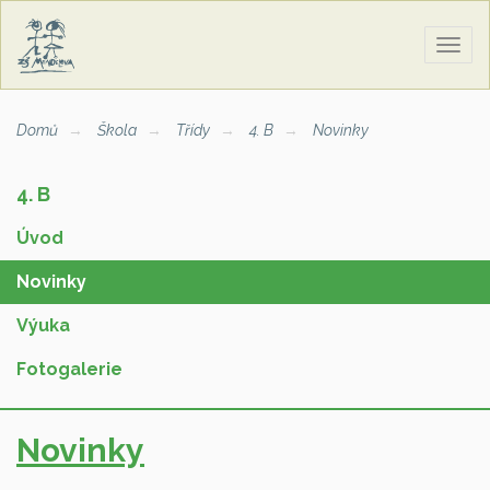
Zobra
naviga
Domů
Škola
Třídy
4. B
Novinky
4. B
Úvod
Novinky
Výuka
Fotogalerie
Novinky