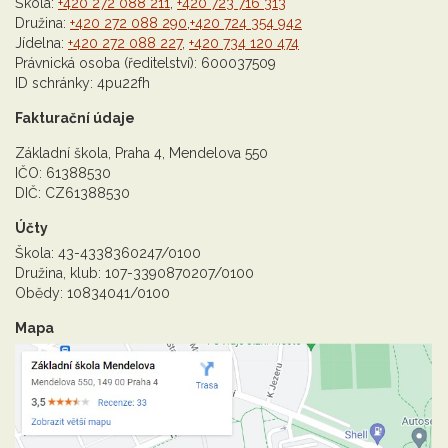
Škola:
+420 272 088 211
,
+420 723 716 313
Družina:
+420 272 088 290
,
+420 724 354 942
Jídelna:
+420 272 088 227
,
+420 734 120 474
Právnická osoba (ředitelství): 600037509
ID schránky: 4pu22fh
Fakturační údaje
Základní škola, Praha 4, Mendelova 550
IČO: 61388530
DIČ: CZ61388530
Účty
Škola: 43-4338360247/0100
Družina, klub: 107-3390870207/0100
Obědy: 10834041/0100
Mapa