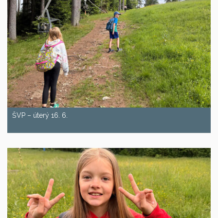
ŠVP – úterý 16. 6.