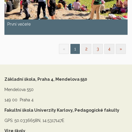
První večeře
«
1
2
3
4
»
Základní škola, Praha 4, Mendelova 550
Mendelova 550
149 00 Praha 4
Fakultní škola Univerzity Karlovy, Pedagogické fakulty
GPS: 50.0336658N, 14.5317147E
Vize školy