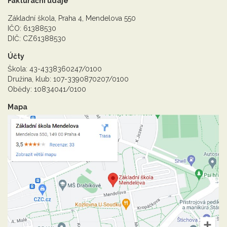
Fakturační údaje
Základní škola, Praha 4, Mendelova 550
IČO: 61388530
DIČ: CZ61388530
Účty
Škola: 43-4338360247/0100
Družina, klub: 107-3390870207/0100
Obědy: 10834041/0100
Mapa