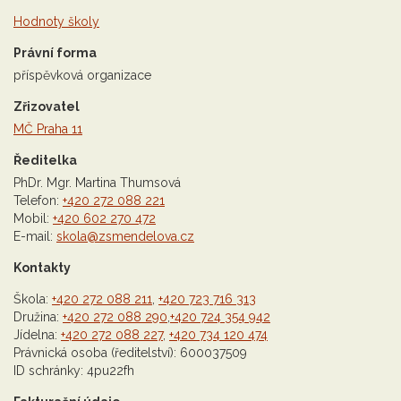
Hodnoty školy
Právní forma
příspěvková organizace
Zřizovatel
MČ Praha 11
Ředitelka
PhDr. Mgr. Martina Thumsová
Telefon:
+420 272 088 221
Mobil:
+420 602 270 472
E-mail:
skola@zsmendelova.cz
Kontakty
Škola:
+420 272 088 211
,
+420 723 716 313
Družina:
+420 272 088 290
,
+420 724 354 942
Jídelna:
+420 272 088 227
,
+420 734 120 474
Právnická osoba (ředitelství): 600037509
ID schránky: 4pu22fh