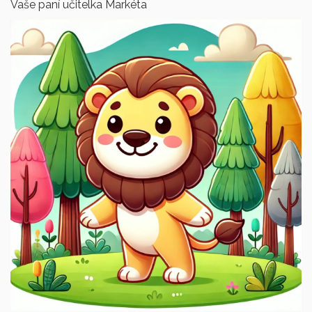
Vaše paní učitelka Markéta