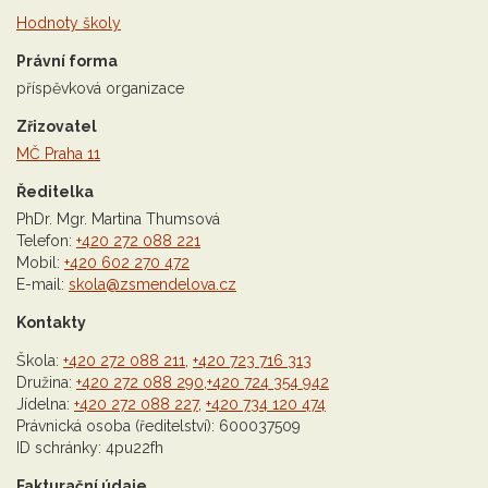
Hodnoty školy
Právní forma
příspěvková organizace
Zřizovatel
MČ Praha 11
Ředitelka
PhDr. Mgr. Martina Thumsová
Telefon:
+420 272 088 221
Mobil:
+420 602 270 472
E-mail:
skola@zsmendelova.cz
Kontakty
Škola:
+420 272 088 211
,
+420 723 716 313
Družina:
+420 272 088 290
,
+420 724 354 942
Jídelna:
+420 272 088 227
,
+420 734 120 474
Právnická osoba (ředitelství): 600037509
ID schránky: 4pu22fh
Fakturační údaje