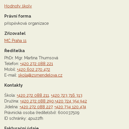
Hodnoty školy
Právní forma
příspěvková organizace
Zřizovatel
MČ Praha 11
Ředitelka
PhDr. Mgr. Martina Thumsová
Telefon:
+420 272 088 221
Mobil:
+420 602 270 472
E-mail:
skola@zsmendelova.cz
Kontakty
Škola:
+420 272 088 211
,
+420 723 716 313
Družina:
+420 272 088 290
,
+420 724 354 942
Jídelna:
+420 272 088 227
,
+420 734 120 474
Právnická osoba (ředitelství): 600037509
ID schránky: 4pu22fh
Fakturační údaje