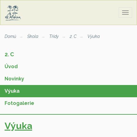
Zobra
naviga
Domů
Škola
Třídy
2. C
Výuka
2. C
Úvod
Novinky
Výuka
Fotogalerie
Výuka