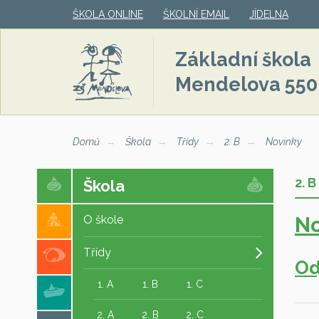
ŠKOLA ONLINE
ŠKOLNÍ EMAIL
JÍDELNA
Základní škola
Mendelova 550
Domů
Škola
Třídy
2. B
Novinky
2. B
Škola
No
O škole
Třídy
Od
1. A
1. B
1. C
2. A
2. B
2. C