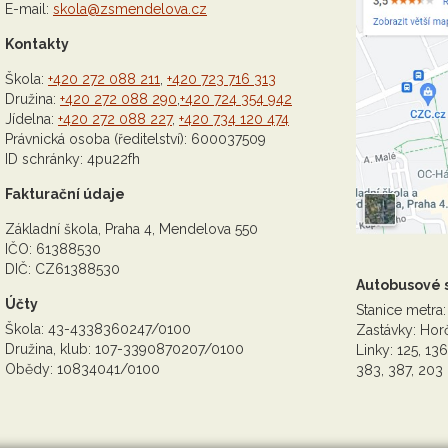
E-mail:
skola@zsmendelova.cz
Kontakty
Škola:
+420 272 088 211
,
+420 723 716 313
Družina:
+420 272 088 290
,
+420 724 354 942
Jídelna:
+420 272 088 227
,
+420 734 120 474
Právnická osoba (ředitelství): 600037509
ID schránky: 4pu22fh
Fakturační údaje
Základní škola, Praha 4, Mendelova 550
IČO: 61388530
DIČ: CZ61388530
Autobusové 
Účty
Stanice metra:
Škola: 43-4338360247/0100
Zastávky: Horč
Družina, klub: 107-3390870207/0100
Linky: 125, 136
Obědy: 10834041/0100
383, 387, 203