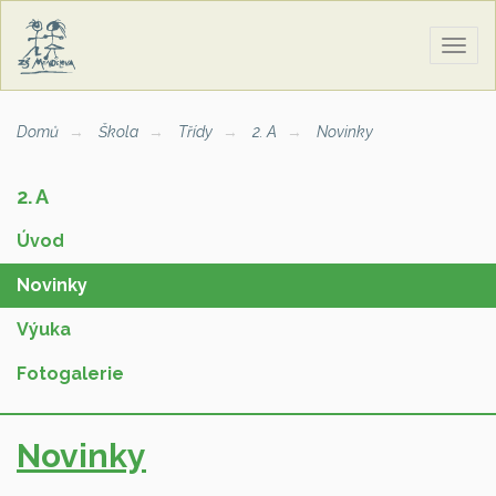
Zobra
naviga
Domů
Škola
Třídy
2. A
Novinky
2. A
Úvod
Novinky
Výuka
Fotogalerie
Novinky