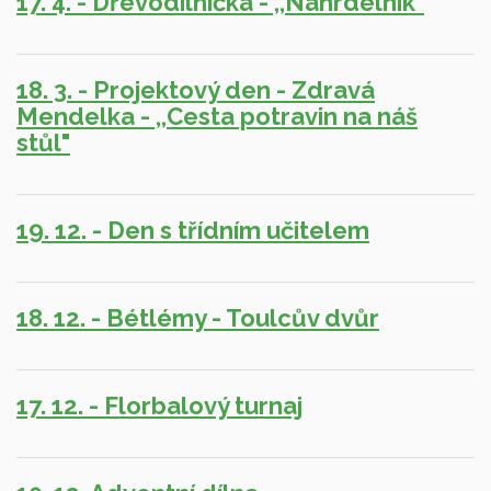
17. 4. - Dřevodílnička - ,,Náhrdelník"
18. 3. - Projektový den - Zdravá
Mendelka - ,,Cesta potravin na náš
stůl"
19. 12. - Den s třídním učitelem
18. 12. - Bétlémy - Toulcův dvůr
17. 12. - Florbalový turnaj