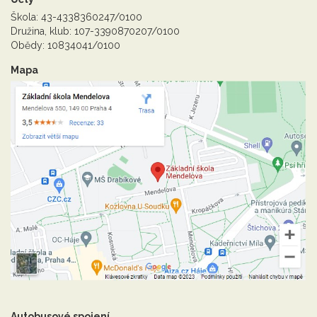
Škola: 43-4338360247/0100
Družina, klub: 107-3390870207/0100
Obědy: 10834041/0100
Mapa
Autobusové spojení