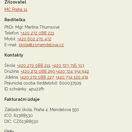
Zřizovatel
MČ Praha 11
Ředitelka
PhDr. Mgr. Martina Thumsová
Telefon:
+420 272 088 221
Mobil:
+420 602 270 472
E-mail:
skola@zsmendelova.cz
Kontakty
Škola:
+420 272 088 211
,
+420 723 716 313
Družina:
+420 272 088 290
,
+420 724 354 942
Jídelna:
+420 272 088 227
,
+420 734 120 474
Právnická osoba (ředitelství): 600037509
ID schránky: 4pu22fh
Fakturační údaje
Základní škola, Praha 4, Mendelova 550
IČO: 61388530
DIČ: CZ61388530
Účty