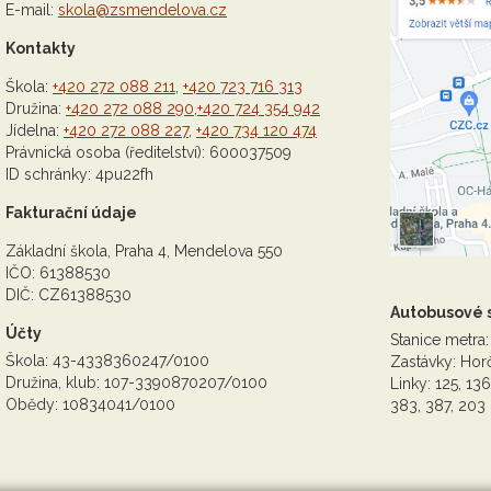
E-mail:
skola@zsmendelova.cz
Kontakty
Škola:
+420 272 088 211
,
+420 723 716 313
Družina:
+420 272 088 290
,
+420 724 354 942
Jídelna:
+420 272 088 227
,
+420 734 120 474
Právnická osoba (ředitelství): 600037509
ID schránky: 4pu22fh
Fakturační údaje
Základní škola, Praha 4, Mendelova 550
IČO: 61388530
DIČ: CZ61388530
Autobusové 
Účty
Stanice metra:
Škola: 43-4338360247/0100
Zastávky: Horč
Družina, klub: 107-3390870207/0100
Linky: 125, 136
Obědy: 10834041/0100
383, 387, 203