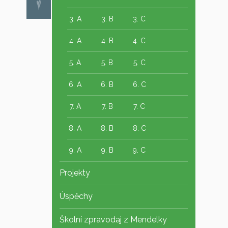
3. A
3. B
3. C
4. A
4. B
4. C
5. A
5. B
5. C
6. A
6. B
6. C
7. A
7. B
7. C
8. A
8. B
8. C
9. A
9. B
9. C
Projekty
Úspěchy
Školní zpravodaj z Mendelky