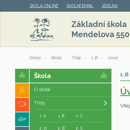
ŠKOLA ONLINE
ŠKOLNÍ EMAIL
JÍDELNA
Základní škola
Mendelova 550
Domů
Škola
Třídy
1. B
Úvod
1. B
Škola
Ú
O škole
Třídy
Vítej
1. A
1. B
1. C
2. A
2. B
2. C