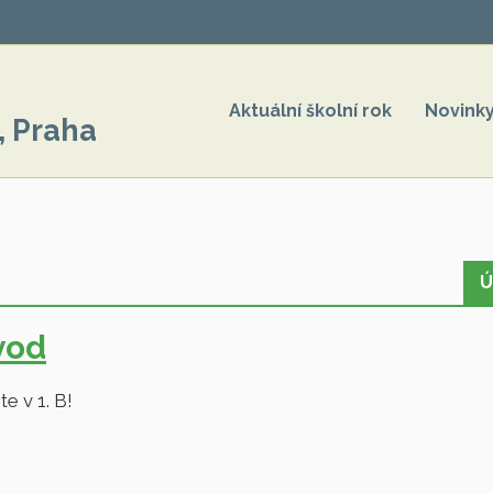
Aktuální školní rok
Novink
, Praha
Ú
vod
te v 1. B!