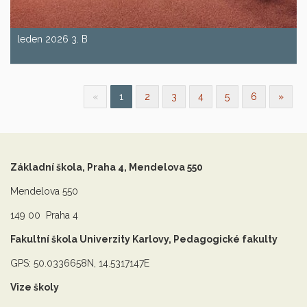
leden 2026 3. B
«
1
2
3
4
5
6
»
Základní škola, Praha 4, Mendelova 550
Mendelova 550
149 00 Praha 4
Fakultní škola Univerzity Karlovy, Pedagogické fakulty
GPS: 50.0336658N, 14.5317147E
Vize školy