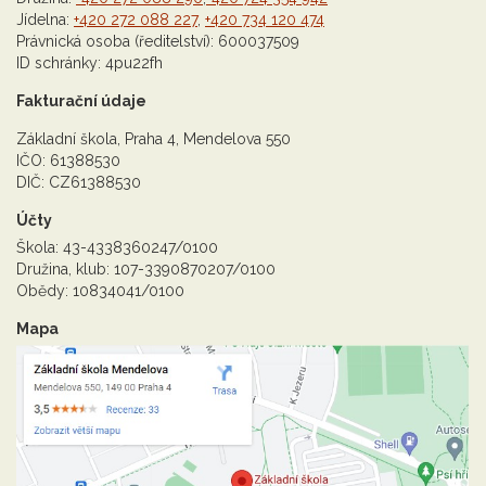
Jídelna:
+420 272 088 227
,
+420 734 120 474
Právnická osoba (ředitelství): 600037509
ID schránky: 4pu22fh
Fakturační údaje
Základní škola, Praha 4, Mendelova 550
IČO: 61388530
DIČ: CZ61388530
Účty
Škola: 43-4338360247/0100
Družina, klub: 107-3390870207/0100
Obědy: 10834041/0100
Mapa