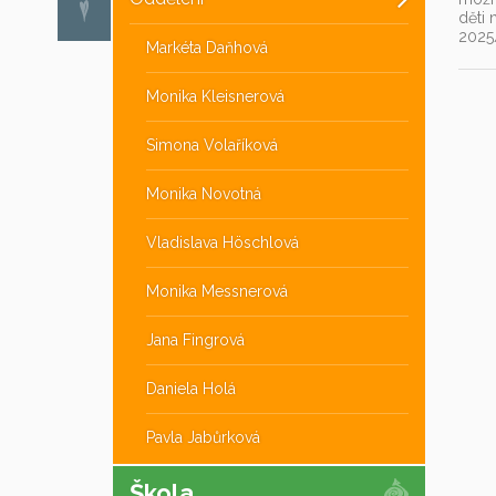
děti 
2025
Markéta Daňhová
Monika Kleisnerová
Simona Volaříková
Monika Novotná
Vladislava Höschlová
Monika Messnerová
Jana Fingrová
Daniela Holá
Pavla Jabůrková
Škola