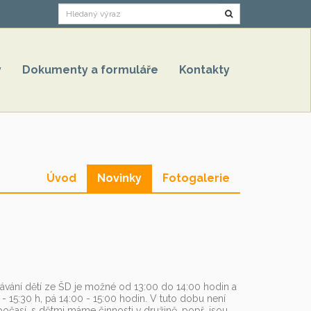
Hledat
y
Dokumenty a formuláře
Kontakty
Úvod
Novinky
Fotogalerie
ávání dětí ze ŠD je možné od 13:00 do 14:00 hodin a
15:30 h, pá 14:00 - 15:00 hodin. V tuto dobu není
očasí, s dětmi máme činnosti v družině, popř. jsou