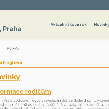
Aktuální školní rok
Novink
, Praha
Novinky
a Fingrová
vinky
formace rodičům
m Vás o dodržování doby vyzvedávání dětí ze školní družiny. Vyzved
od 15:30 až do 18:00 hodin průběžně. Vycházky máme po - čt 14:00 - 
 děti vyzvedávat. Nelze v tento čas vyzvedávat ani za nepříznivého p