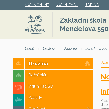
ŠKOLA ONLINE
ŠKOLNÍ EMAIL
JÍDELNA
Základní škola
Mendelova 550
Domů
Družina
Oddělení
Jana Fingrová
Jan
Družina
No
Roční plán
Vnitřní řád ŠD
In
Zásady
Prosí
dále 
Oddělení
možné