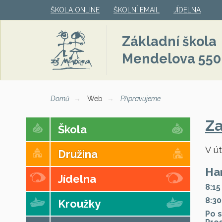
ŠKOLA ONLINE
ŠKOLNÍ EMAIL
JÍDELNA
Základní škola
Mendelova 550
Domů
Web
Připravujeme
Za
Škola
V út
Družina
Har
Jídelna
8:15
8:30
Kroužky
Po s