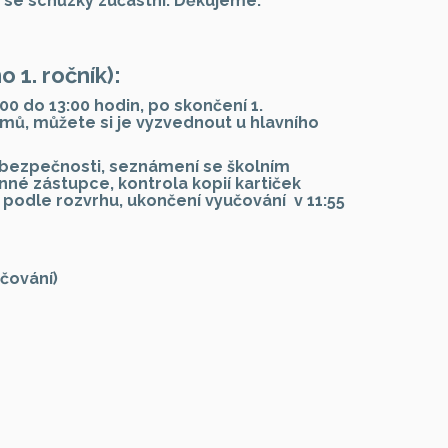
 se schůzky zúčastní. Děkujeme.
 1. ročník):
:00 do 13:00 hodin, po skončení 1.
omů, můžete si je vyzvednout u hlavního
í o bezpečnosti, seznámení se školním
nné zástupce, kontrola kopií kartiček
a podle rozvrhu, ukončení vyučování v 11:55
učování)