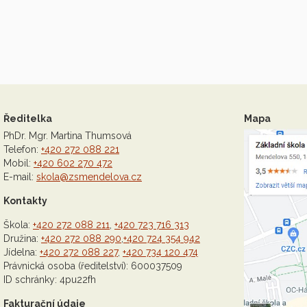
Ředitelka
Mapa
PhDr. Mgr. Martina Thumsová
Telefon:
+420 272 088 221
Mobil:
+420 602 270 472
E-mail:
skola@zsmendelova.cz
Kontakty
Škola:
+420 272 088 211
,
+420 723 716 313
Družina:
+420 272 088 290
,
+420 724 354 942
Jídelna:
+420 272 088 227
,
+420 734 120 474
Právnická osoba (ředitelství): 600037509
ID schránky: 4pu22fh
Fakturační údaje