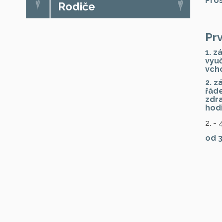
Pros
Rodiče
Prv
1. z
vyuč
vcho
2. z
řáde
zdra
hodi
2. -
od 3