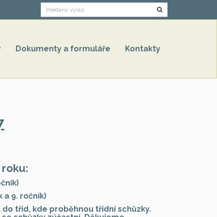
Hledat
y
Dokumenty a formuláře
Kontakty
7
 roku:
očník)
 a 9. ročník)
 do tříd, kde proběhnou třídní schůzky.