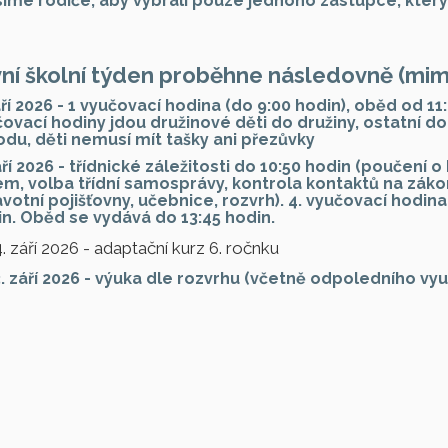
íme rodiče, aby vybrali pouze jednoho zástupce, který
ní školní týden proběhne následovně (mimo
áří 2026 - 1 vyučovací hodina (do 9:00 hodin), oběd od 11
ovací hodiny jdou družinové děti do družiny, ostatní d
du, děti nemusí mít tašky ani přezůvky
áří 2026 - třídnické záležitosti do 10:50 hodin (poučen
m, volba třídní samosprávy, kontrola kontaktů na záko
votní pojišťovny, učebnice, rozvrh). 4. vyučovací hodin
n. Oběd se vydává do 13:45 hodin.
 4. září 2026 - adaptační kurz 6. ročnku
. září 2026 - výuka dle rozvrhu (včetně odpoledního vy