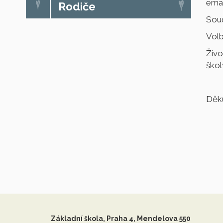
ema
Rodiče
Souč
Volb
Živo
škol
Děku
Základní škola, Praha 4, Mendelova 550