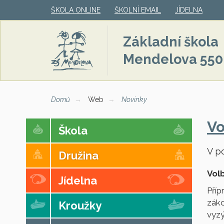
ŠKOLA ONLINE
ŠKOLNÍ EMAIL
JÍDELNA
Základní škola
Mendelova 550
Domů
Web
Novinky
Vo
Škola
V p
Družina
Vol
Jídelna
Příp
záko
Kroužky
vyzý