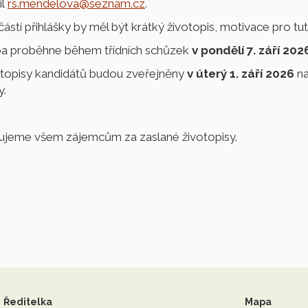
il
rs.mendelova@seznam.cz
.
ástí přihlášky by měl být krátký životopis, motivace pro tuto
a proběhne během třídních schůzek
v
pondělí 7. září 20
topisy kandidátů budou zveřejněny
v úterý 1. září
2026
na
y.
jeme všem zájemcům za zaslané životopisy.
Ředitelka
Mapa