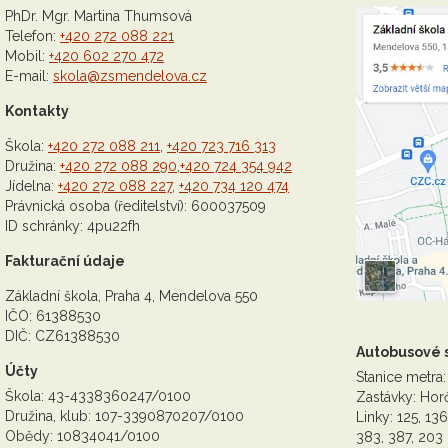
PhDr. Mgr. Martina Thumsová
Telefon:
+420 272 088 221
Mobil:
+420 602 270 472
E-mail:
skola@zsmendelova.cz
Kontakty
Škola:
+420 272 088 211
,
+420 723 716 313
Družina:
+420 272 088 290
,
+420 724 354 942
Jídelna:
+420 272 088 227
,
+420 734 120 474
Právnická osoba (ředitelství): 600037509
ID schránky: 4pu22fh
Fakturační údaje
Základní škola, Praha 4, Mendelova 550
IČO: 61388530
DIČ: CZ61388530
Autobusové 
Účty
Stanice metra:
Škola: 43-4338360247/0100
Zastávky: Horč
Družina, klub: 107-3390870207/0100
Linky: 125, 136
Obědy: 10834041/0100
383, 387, 203