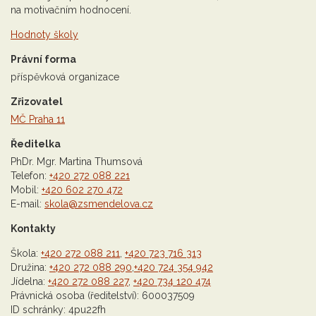
na motivačním hodnocení.
Hodnoty školy
Právní forma
příspěvková organizace
Zřizovatel
MČ Praha 11
Ředitelka
PhDr. Mgr. Martina Thumsová
Telefon:
+420 272 088 221
Mobil:
+420 602 270 472
E-mail:
skola@zsmendelova.cz
Kontakty
Škola:
+420 272 088 211
,
+420 723 716 313
Družina:
+420 272 088 290
,
+420 724 354 942
Jídelna:
+420 272 088 227
,
+420 734 120 474
Právnická osoba (ředitelství): 600037509
ID schránky: 4pu22fh