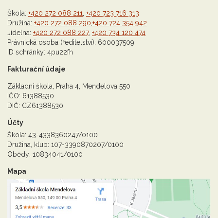
Škola:
+420 272 088 211
,
+420 723 716 313
Družina:
+420 272 088 290
,
+420 724 354 942
Jídelna:
+420 272 088 227
,
+420 734 120 474
Právnická osoba (ředitelství): 600037509
ID schránky: 4pu22fh
Fakturační údaje
Základní škola, Praha 4, Mendelova 550
IČO: 61388530
DIČ: CZ61388530
Účty
Škola: 43-4338360247/0100
Družina, klub: 107-3390870207/0100
Obědy: 10834041/0100
Mapa