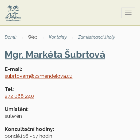
Zobra
naviga
Domů
Web
Kontakty
Zaměstnanci školy
Mgr. Markéta Šubrtová
E-mail:
subrtovam@zsmendelova.cz
Tel:
272 088 240
Umístění:
suterén
Konzultační hodiny:
pondělí 16 - 17 hodin