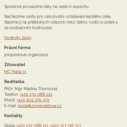
Společně provázíme žáky na cestě k úspěchu.
Nacházíme cestu pro celoživotní vzdělávání každého žáka.
Stavíme ji na přátelských vztazích mezi dětmi, rodiči a učiteli a
na motivačním hodnocení.
Hodnoty školy
Právní forma
příspěvková organizace
Zřizovatel
MČ Praha 11
Ředitelka
PhDr. Mgr. Martina Thumsová
Telefon:
+420 272 088 221
Mobil:
+420 602 270 472
E-mail:
skola@zsmendelova.cz
Kontakty
Škola:
+420 272 088 211
,
+420 723 716 313