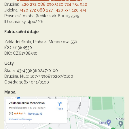
Družina:
+420 272 088 290
,
+420 724 354 942
Jídelna:
+420 272 088 227
,
+420 734 120 474
Právnická osoba (ředitelství): 600037509
ID schránky: 4pu22fh
Fakturační údaje
Základní škola, Praha 4, Mendelova 550
IČO: 61388530
DIČ: CZ61388530
Účty
Škola: 43-4338360247/0100
Družina, klub: 107-3390870207/0100
Obědy: 10834041/0100
Mapa