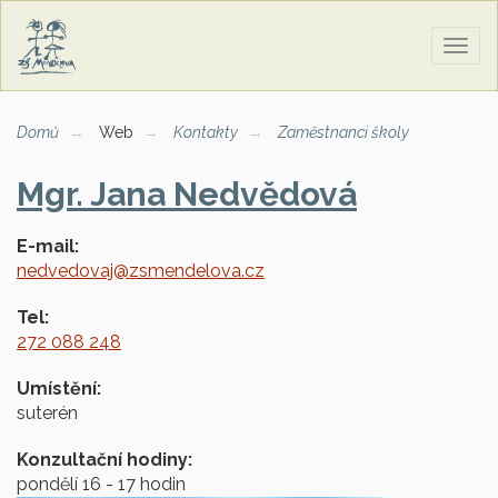
Zobra
naviga
Domů
Web
Kontakty
Zaměstnanci školy
Mgr. Jana Nedvědová
E-mail:
nedvedovaj@zsmendelova.cz
Tel:
272 088 248
Umístění:
suterén
Konzultační hodiny:
pondělí 16 - 17 hodin