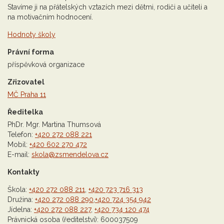
Stavíme ji na přátelských vztazích mezi dětmi, rodiči a učiteli a
na motivačním hodnocení.
Hodnoty školy
Právní forma
příspěvková organizace
Zřizovatel
MČ Praha 11
Ředitelka
PhDr. Mgr. Martina Thumsová
Telefon:
+420 272 088 221
Mobil:
+420 602 270 472
E-mail:
skola@zsmendelova.cz
Kontakty
Škola:
+420 272 088 211
,
+420 723 716 313
Družina:
+420 272 088 290
,
+420 724 354 942
Jídelna:
+420 272 088 227
,
+420 734 120 474
Právnická osoba (ředitelství): 600037509