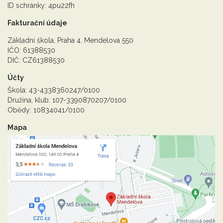
ID schránky: 4pu22fh
Fakturační údaje
Základní škola, Praha 4, Mendelova 550
IČO: 61388530
DIČ: CZ61388530
Účty
Škola: 43-4338360247/0100
Družina, klub: 107-3390870207/0100
Obědy: 10834041/0100
Mapa