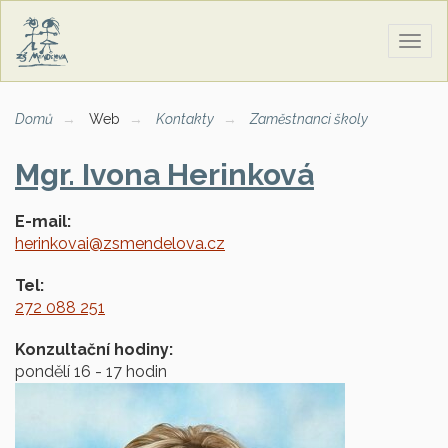
Zobra
naviga
Domů
Web
Kontakty
Zaměstnanci školy
Mgr. Ivona Herinková
E-mail:
herinkovai@zsmendelova.cz
Tel:
272 088 251
Konzultační hodiny:
pondělí 16 - 17 hodin