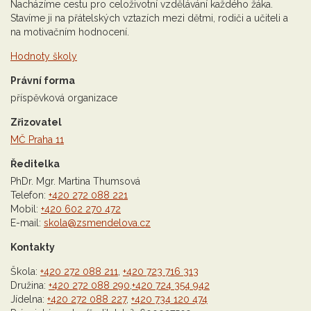
Nacházíme cestu pro celoživotní vzdělávání každého žáka.
Stavíme ji na přátelských vztazích mezi dětmi, rodiči a učiteli a
na motivačním hodnocení.
Hodnoty školy
Právní forma
příspěvková organizace
Zřizovatel
MČ Praha 11
Ředitelka
PhDr. Mgr. Martina Thumsová
Telefon:
+420 272 088 221
Mobil:
+420 602 270 472
E-mail:
skola@zsmendelova.cz
Kontakty
Škola:
+420 272 088 211
,
+420 723 716 313
Družina:
+420 272 088 290
,
+420 724 354 942
Jídelna:
+420 272 088 227
,
+420 734 120 474