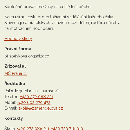
Společně provázíme žáky na cestě k úspěchu.
Nacházíme cestu pro celoživotní vzdělávání každého žáka.
Stavíme ji na přátelských vztazích mezi dětmi, rodiči a učiteli a
na motivačním hodnocení.
Hodnoty školy
Právní forma
příspěvková organizace
Zřizovatel
MČ Praha 11
Ředitelka
PhDr. Mgr. Martina Thumsová
Telefon:
+420 272 088 221
Mobil:
+420 602 270 472
E-mail:
skola@zsmendelova.cz
Kontakty
Škola:
+420 272 088 211
,
+420 723 716 313