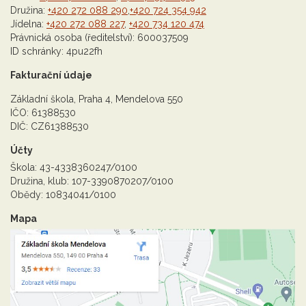
Družina:
+420 272 088 290
,
+420 724 354 942
Jídelna:
+420 272 088 227
,
+420 734 120 474
Právnická osoba (ředitelství): 600037509
ID schránky: 4pu22fh
Fakturační údaje
Základní škola, Praha 4, Mendelova 550
IČO: 61388530
DIČ: CZ61388530
Účty
Škola: 43-4338360247/0100
Družina, klub: 107-3390870207/0100
Obědy: 10834041/0100
Mapa