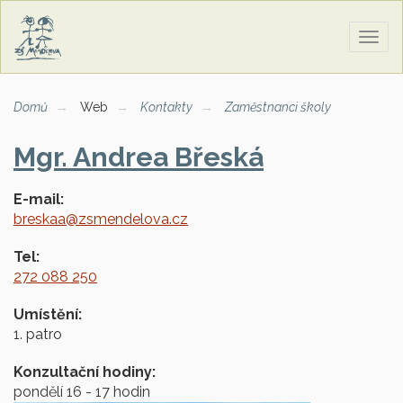
Zobra
naviga
Domů
Web
Kontakty
Zaměstnanci školy
Mgr. Andrea Břeská
E-mail:
breskaa@zsmendelova.cz
Tel:
272 088 250
Umístění:
1. patro
Konzultační hodiny:
pondělí 16 - 17 hodin