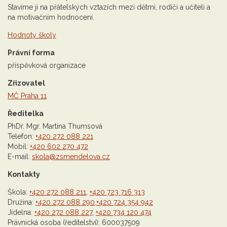
Stavíme ji na přátelských vztazích mezi dětmi, rodiči a učiteli a
na motivačním hodnocení.
Hodnoty školy
Právní forma
příspěvková organizace
Zřizovatel
MČ Praha 11
Ředitelka
PhDr. Mgr. Martina Thumsová
Telefon:
+420 272 088 221
Mobil:
+420 602 270 472
E-mail:
skola@zsmendelova.cz
Kontakty
Škola:
+420 272 088 211
,
+420 723 716 313
Družina:
+420 272 088 290
,
+420 724 354 942
Jídelna:
+420 272 088 227
,
+420 734 120 474
Právnická osoba (ředitelství): 600037509