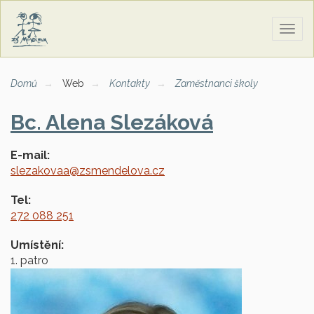
Zobra
naviga
Domů
Web
Kontakty
Zaměstnanci školy
Bc. Alena Slezáková
E-mail:
slezakovaa@zsmendelova.cz
Tel:
272 088 251
Umístění:
1. patro