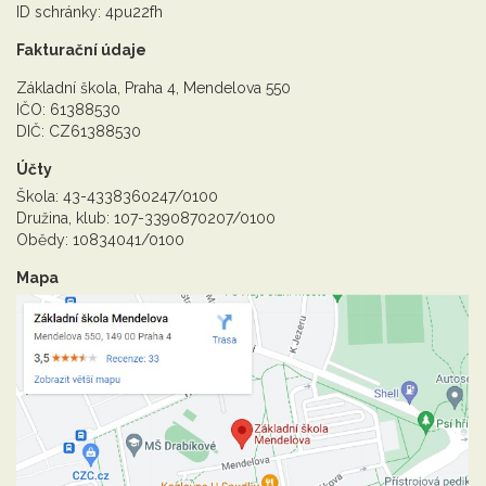
ID schránky: 4pu22fh
Fakturační údaje
Základní škola, Praha 4, Mendelova 550
IČO: 61388530
DIČ: CZ61388530
Účty
Škola: 43-4338360247/0100
Družina, klub: 107-3390870207/0100
Obědy: 10834041/0100
Mapa