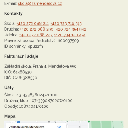
E-mail:
skola@zsmendelova.cz
Kontakty
Škola:
+420 272 088 211
,
+420 723 716 313
Družina:
+420 272 088 290
,
+420 724 354 942
Jídelna:
+420 272 088 227
,
+420 734 120 474
Právnická osoba (ředitelství): 600037509
ID schránky: 4pu22fh
Fakturační údaje
Základní škola, Praha 4, Mendelova 550
IČO: 61388530
DIČ: CZ61388530
Účty
Škola: 43-4338360247/0100
Družina, klub: 107-3390870207/0100
Obědy: 10834041/0100
Mapa