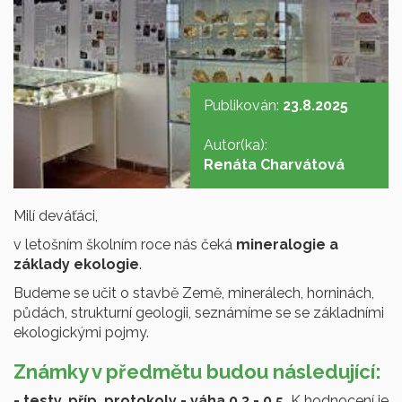
Publikován:
23.8.2025
Autor(ka):
Renáta Charvátová
Milí deváťáci,
v letošním školním roce nás čeká
mineralogie a
základy ekologie
.
Budeme se učit o stavbě Země, minerálech, horninách,
půdách, strukturní geologii, seznámíme se se základními
ekologickými pojmy.
Známky v předmětu budou následující:
- testy, příp. protokoly - váha 0,3 - 0,5.
K hodnocení je