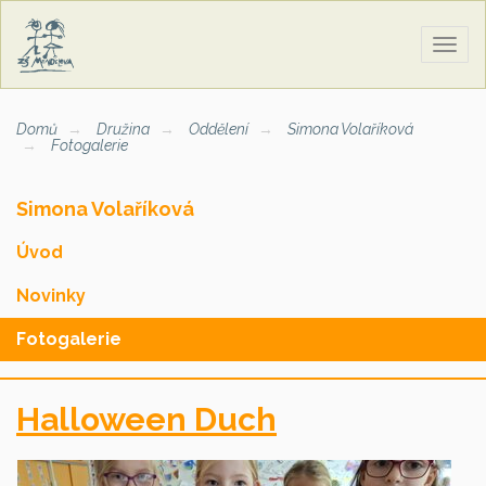
Zobra
naviga
Domů
Družina
Oddělení
Simona Volaříková
Fotogalerie
Simona Volaříková
Úvod
Novinky
Fotogalerie
Halloween Duch