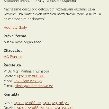
Společně provázíme žáky na cestě k úspěchu.
Nacházíme cestu pro celoživotní vzdělávání každého žáka.
Stavíme ji na přátelských vztazích mezi dětmi, rodiči a učiteli a
na motivačním hodnocení.
Hodnoty školy
Právní forma
příspěvková organizace
Zřizovatel
MČ Praha 11
Ředitelka
PhDr. Mgr. Martina Thumsová
Telefon:
+420 272 088 221
Mobil:
+420 602 270 472
E-mail:
skola@zsmendelova.cz
Kontakty
Škola:
+420 272 088 211
,
+420 723 716 313
Družina:
+420 272 088 290
,
+420 724 354 942