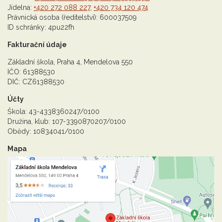
Jídelna:
+420 272 088 227
,
+420 734 120 474
Právnická osoba (ředitelství): 600037509
ID schránky: 4pu22fh
Fakturační údaje
Základní škola, Praha 4, Mendelova 550
IČO: 61388530
DIČ: CZ61388530
Účty
Škola: 43-4338360247/0100
Družina, klub: 107-3390870207/0100
Obědy: 10834041/0100
Mapa